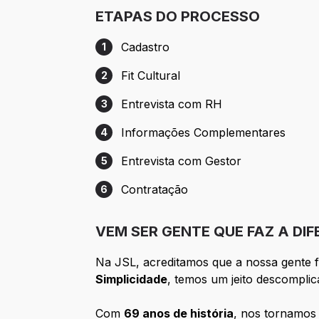
ETAPAS DO PROCESSO
Cadastro
1
Etapa 1: Cadastro
Fit Cultural
2
Etapa 2: Fit Cultural
Entrevista com RH
3
Etapa 3: Entrevista com RH
Informações Complementares
4
Etapa 4: Informações Complementares
Entrevista com Gestor
5
Etapa 5: Entrevista com Gestor
Contratação
6
Etapa 6: Contratação
VEM SER GENTE QUE FAZ A DI
Na JSL, acreditamos que a nossa gente f
Simplicidade
, temos um jeito descomplic
Com
69 anos de história
, nos tornamo